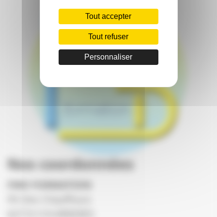
Tout accepter
Tout refuser
Personnaliser
Nos coordonnées
FMD FORMATION
PA Des Chauffours
62710 COURRIERES