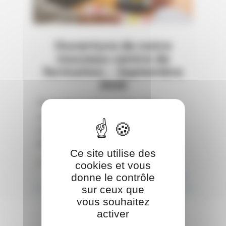
Ouverture de notre
nouveau centre de
formation – Septembre
2026
Formations disponibles dès
septembre 2026 Nous serons en
mesure de proposer les
formations suivantes…
Ce site utilise des
Publié le 25 juin 2026
cookies et vous
Lire la suite
play_arrow
donne le contrôle
sur ceux que
vous souhaitez
activer