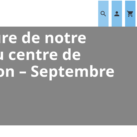
search
person
shopping_cart
re de notre
 centre de
on – Septembre